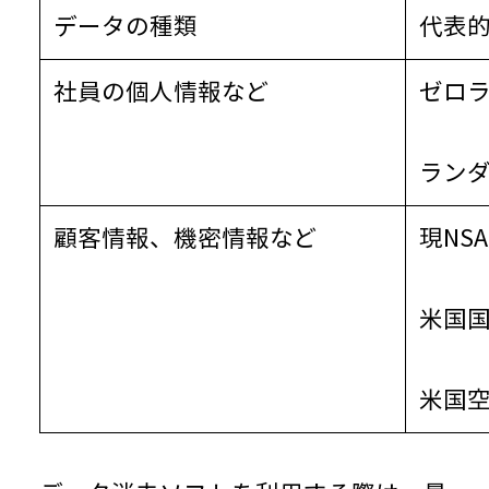
データの種類
代表
社員の個人情報など
ゼロ
ラン
顧客情報、機密情報など
現NS
米国
米国