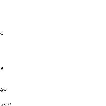
る
る
ない
きない